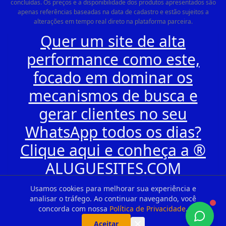
concluídas. Os preços e a disponibilidade dos produtos apresentados são
apenas referências baseadas na data de cadastro e estão sujeitos a
alterações em tempo real direto na plataforma parceira.
Quer um site de alta
performance como este,
focado em dominar os
mecanismos de busca e
gerar clientes no seu
WhatsApp todos os dias?
Clique aqui e conheça a ®
ALUGUESITES.COM
Usamos cookies para melhorar sua experiência e
analisar o tráfego. Ao continuar navegando, você
concorda com nossa
Política de Privacidade
.
Aceitar