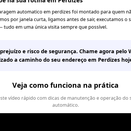
e na sua rotina em Perdizes
aragem automatico em perdizes foi montado para quem não
os por janela curta, ligamos antes de sair, executamos o 
 tudo em uma única visita sempre que possível.
prejuízo e risco de segurança. Chame agora pelo
lizado a caminho do seu endereço em
Perdizes
hoj
Veja como funciona na prática
 este vídeo rápido com dicas de manutenção e operação do 
automático.