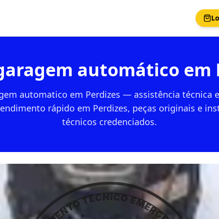
Lo
garagem automático em 
gem automatico em Perdizes — assistência técnica e
endimento rápido em Perdizes, peças originais e ins
técnicos credenciados.