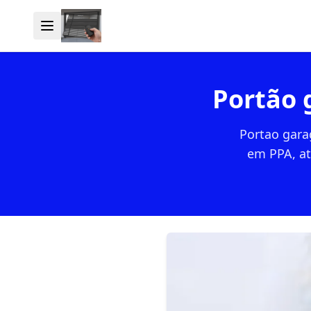
Portão 
Portao gara
em PPA, at