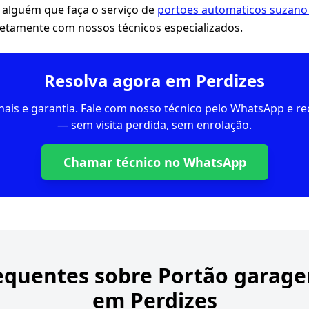
 alguém que faça o serviço de
portoes automaticos suzano 
etamente com nossos técnicos especializados.
Resolva agora em Perdizes
inais e garantia. Fale com nosso técnico pelo WhatsApp e 
— sem visita perdida, sem enrolação.
Chamar técnico no WhatsApp
equentes sobre
Portão garag
em Perdizes