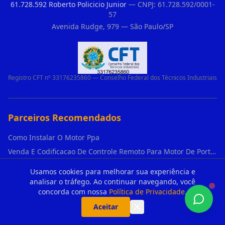
61.728.592 Roberto Policicio Junior
— CNPJ: 61.728.592/0001-
57
Avenida Rudge, 979 — São Paulo/SP
Registro CFT nº 33176235860 — Conselho Federal dos Técnicos Industriais
Parceiros Recomendados
Como Instalar O Motor Ppa
Venda E Codificacao De Controle Remoto Para Motor De Portao
Reparo Rapido Para Portao Automatico Emperrado Em Guarulhos
Usamos cookies para melhorar sua experiência e
Motor Basculante De Portao 24 Horas Vila Aprazivel
analisar o tráfego. Ao continuar navegando, você
concorda com nossa
Política de Privacidade
.
Cremalheira Industrial 3 Metros de Cremalheira Industrial Para Motores Deslizant em Rio Pequeno
Aceitar
O que é o "Acesso de Pedestre" no controle remoto e por que usá-lo em Água Branca?
Portao basculante de 6 metros preco em Guaianases