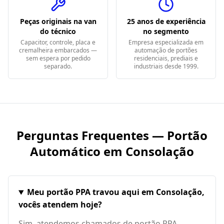
Peças originais na van
25 anos de experiência
do técnico
no segmento
Capacitor, controle, placa e
Empresa especializada em
cremalheira embarcados —
automação de portões
sem espera por pedido
residenciais, prediais e
separado.
industriais desde 1999.
Perguntas Frequentes — Portão
Automático em
Consolação
Meu portão PPA travou aqui em Consolação,
vocês atendem hoje?
Sim, atendemos chamados de portão PPA