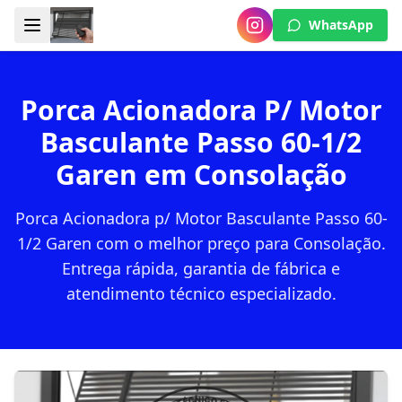
WhatsApp
Porca Acionadora P/ Motor
Basculante Passo 60-1/2
Garen em Consolação
Porca Acionadora p/ Motor Basculante Passo 60-
1/2 Garen com o melhor preço para Consolação.
Entrega rápida, garantia de fábrica e
atendimento técnico especializado.