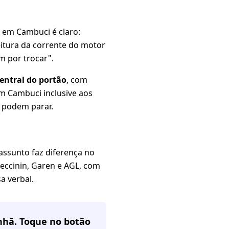
o em Cambuci é claro:
 leitura da corrente do motor
m por trocar".
ntral do portão
, com
em Cambuci inclusive aos
 podem parar.
ssunto faz diferença no
Peccinin, Garen e AGL, com
a verbal.
nhã. Toque no botão