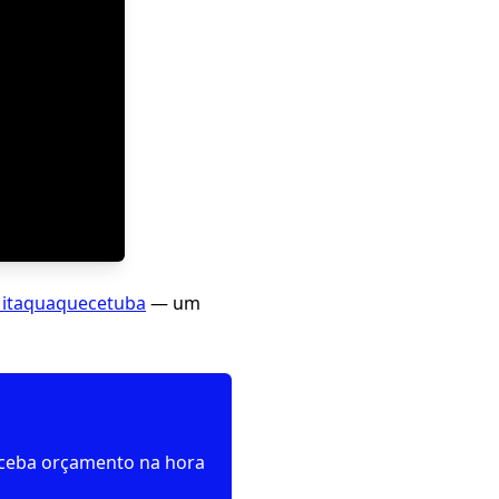
 itaquaquecetuba
— um
receba orçamento na hora