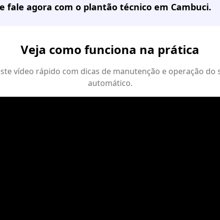
e fale agora com o plantão técnico em
Cambuci
.
Veja como funciona na prática
 este vídeo rápido com dicas de manutenção e operação do 
automático.