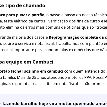
se tipo de chamado
aco para puxar o portão
, o passo a passo do nosso técnic
a, teste elétrico da central, verificação dos fins de curso e
to elimina os erros mais comuns de oficinas que só "troca
grande maioria dos casos é
Reprogramação completa da ce
no sobre o serviço e nota fiscal. Trabalhamos com plantão 
erencial importante para condomínios e comércios que não
ssa equipe em Cambuci
 portão fechar sozinho em cambuci
com quem entende do a
a família. Mais de 25 anos atendendo motores PPA, Rossi, 
iginais e garantia real escrita em nota fiscal — não promess
or fazendo barulho hoje vira motor queimado ama