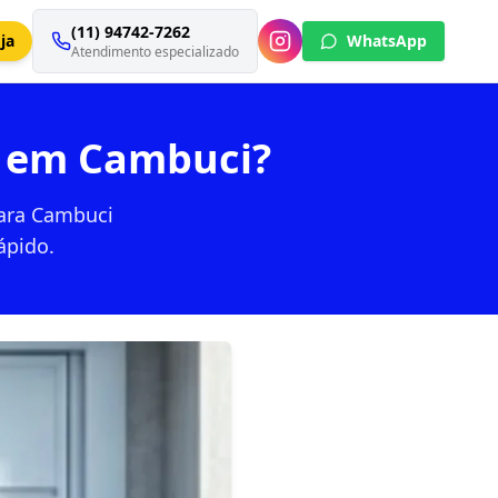
(11) 94742-7262
ja
WhatsApp
Atendimento especializado
ho em Cambuci?
para Cambuci
ápido.