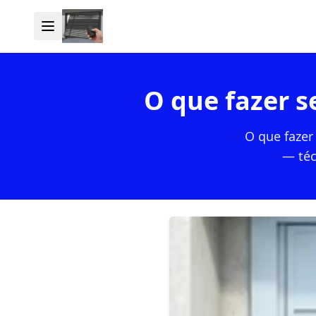
O que fazer s
O que fazer
— téc