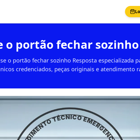
Lo
e o portão fechar sozin
 se o portão fechar sozinho Resposta especializada 
nicos credenciados, peças originais e atendimento r