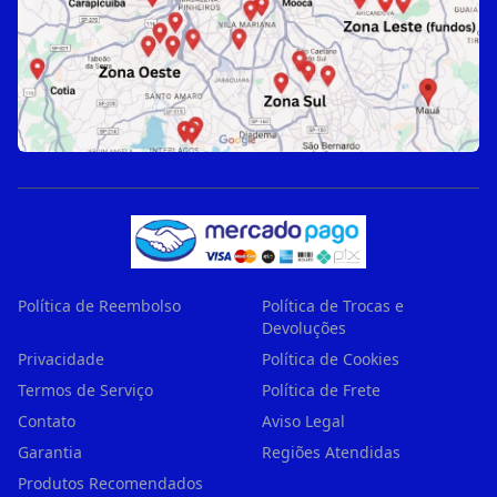
Política de Reembolso
Política de Trocas e
Devoluções
Privacidade
Política de Cookies
Termos de Serviço
Política de Frete
Contato
Aviso Legal
Garantia
Regiões Atendidas
Produtos Recomendados