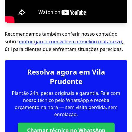
Recomendamos também conferir nosso conteúdo
sobre
motor garen com wifi em ermelino matarazzo
,
útil para clientes que enfrentam situações parecidas.
Resolva agora em Vila
Prudente
Plantão 24h, peças originais e garantia. Fale com
nosso técnico pelo WhatsApp e receba
orçamento na hora — sem visita perdida, sem
enrolação.
Chamar técnico no WhatsApp