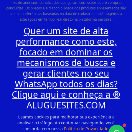
links de anúncios identificados que geram comissões sobre compras
concluídas. Os preços e a disponibilidade dos produtos apresentados são
apenas referências baseadas na data de cadastro e estão sujeitos a
alterações em tempo real direto na plataforma parceira.
Quer um site de alta
performance como este,
focado em dominar os
mecanismos de busca e
gerar clientes no seu
WhatsApp todos os dias?
Clique aqui e conheça a ®
ALUGUESITES.COM
Usamos cookies para melhorar sua experiência e
analisar o tráfego. Ao continuar navegando, você
concorda com nossa
Política de Privacidade
.