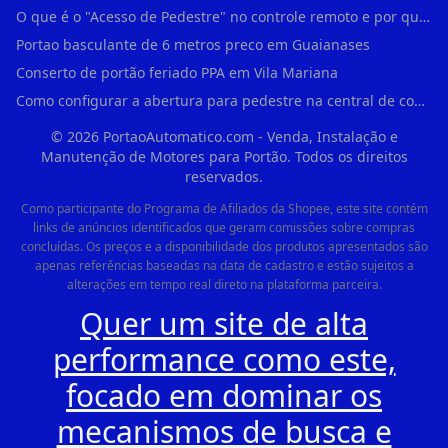
O que é o "Acesso de Pedestre" no controle remoto e por que usá-lo em Água Branca?
Portao basculante de 6 metros preco em Guaianases
Conserto de portão feriado PPA em Vila Mariana
Como configurar a abertura para pedestre na central de comando PPA em Guaianases?
©
2026
PortaoAutomatico.com - Venda, Instalação e
Manutenção de Motores para Portão. Todos os direitos
reservados.
Como participante do Programa de Afiliados da Shopee, este site contém
links de anúncios identificados que geram comissões sobre compras
concluídas. Os preços e a disponibilidade dos produtos apresentados são
apenas referências baseadas na data de cadastro e estão sujeitos a
alterações em tempo real direto na plataforma parceira.
Quer um site de alta
performance como este,
focado em dominar os
mecanismos de busca e