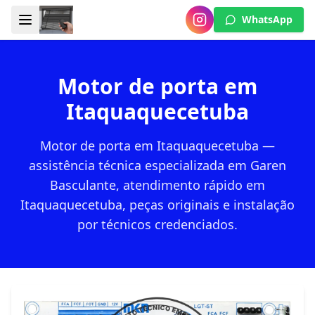
WhatsApp
Motor de porta em
Itaquaquecetuba
Motor de porta em Itaquaquecetuba —
assistência técnica especializada em Garen
Basculante, atendimento rápido em
Itaquaquecetuba, peças originais e instalação
por técnicos credenciados.