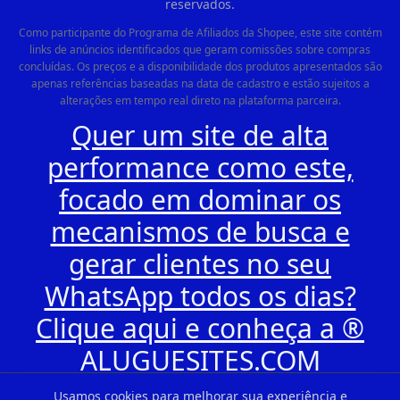
reservados.
Como participante do Programa de Afiliados da Shopee, este site contém
links de anúncios identificados que geram comissões sobre compras
concluídas. Os preços e a disponibilidade dos produtos apresentados são
apenas referências baseadas na data de cadastro e estão sujeitos a
alterações em tempo real direto na plataforma parceira.
Quer um site de alta
performance como este,
focado em dominar os
mecanismos de busca e
gerar clientes no seu
WhatsApp todos os dias?
Clique aqui e conheça a ®
ALUGUESITES.COM
Usamos cookies para melhorar sua experiência e