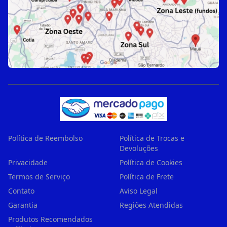
Política de Reembolso
Política de Trocas e
Devoluções
Privacidade
Política de Cookies
Termos de Serviço
Política de Frete
Contato
Aviso Legal
Garantia
Regiões Atendidas
Produtos Recomendados