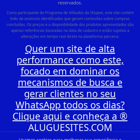
reservados.
Como participante do Programa de Afiliados da Shopee, este site contém
links de anúncios identificados que geram comissões sobre compras
concluídas. Os preços e a disponibilidade dos produtos apresentados são
apenas referências baseadas na data de cadastro e estão sujeitos a
alterações em tempo real direto na plataforma parceira.
Quer um site de alta
performance como este,
focado em dominar os
mecanismos de busca e
gerar clientes no seu
WhatsApp todos os dias?
Clique aqui e conheça a ®
ALUGUESITES.COM
Usamos cookies para melhorar sua experiência e