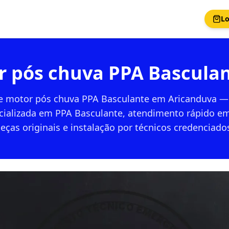
Lo
r pós chuva PPA Bascula
e motor pós chuva PPA Basculante em Aricanduva — 
cializada em PPA Basculante, atendimento rápido e
eças originais e instalação por técnicos credenciado