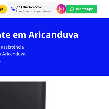
(11) 94742-7262
ja
WhatsApp
Atendimento especializado
nte em Aricanduva
assistência
m Aricanduva,
s.