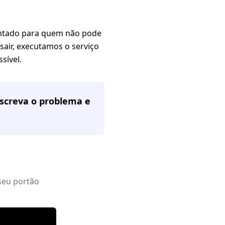
ontado para quem não pode
sair, executamos o serviço
sível.
escreva o problema e
seu portão