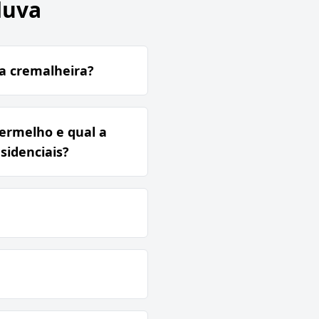
duva
na cremalheira?
vermelho e qual a
sidenciais?