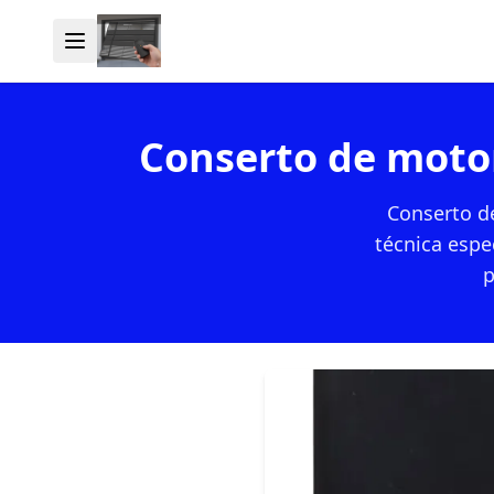
Conserto de moto
Conserto d
técnica espe
p