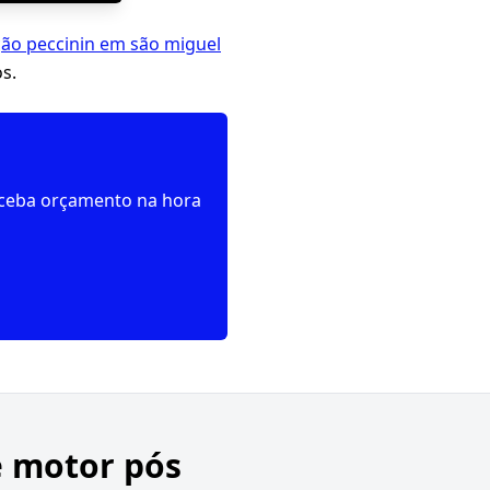
ção peccinin em são miguel
s.
receba orçamento na hora
e motor pós