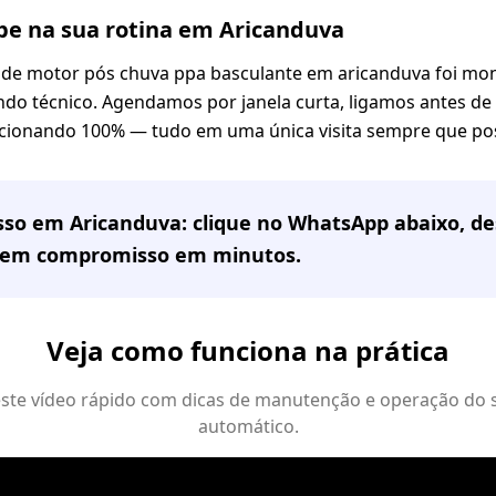
e na sua rotina em Aricanduva
 de motor pós chuva ppa basculante em aricanduva foi m
ndo técnico. Agendamos por janela curta, ligamos antes de 
cionando 100% — tudo em uma única visita sempre que pos
sso em
Aricanduva
: clique no WhatsApp abaixo, d
sem compromisso em minutos.
Veja como funciona na prática
 este vídeo rápido com dicas de manutenção e operação do 
automático.